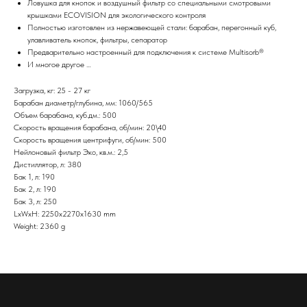
Ловушка для кнопок и воздушный фильтр со специальными смотровыми
крышками ECOVISION для экологического контроля
Полностью изготовлен из нержавеющей стали: барабан, перегонный куб,
улавливатель кнопок, фильтры, сепаратор
Предварительно настроенный для подключения к системе Multisorb®
И многое другое …
Загрузка, кг: 25 - 27 кг
Барабан диаметр/глубина, мм: 1060/565
Объем барабана, куб.дм.: 500
Скорость вращения барабана, об/мин: 20\40
Скорость вращения центрифуги, об/мин: 500
Нейлоновый фильтр Эко, кв.м.: 2,5
Дистиллятор, л: 380
Бак 1, л: 190
Бак 2, л: 190
Бак 3, л: 250
LxWxH: 2250x2270x1630 mm
Weight: 2360 g