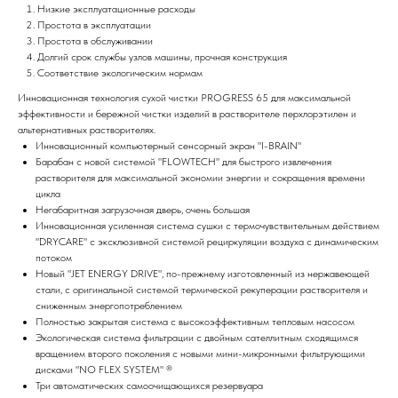
Низкие эксплуатационные расходы
Простота в эксплуатации
Простота в обслуживании
Долгий срок службы узлов машины, прочная конструкция
Соответствие экологическим нормам
Инновационная технология сухой чистки PROGRESS 65 для максимальной
эффективности и бережной чистки изделий в растворителе перхлорэтилен и
альтернативных растворителях.
Инновационный компьютерный сенсорный экран "I-BRAIN"
Барабан с новой системой "FLOWTECH" для быстрого извлечения
растворителя для максимальной экономии энергии и сокращения времени
цикла
Негабаритная загрузочная дверь, очень большая
Инновационная усиленная система сушки с термочувствительным действием
"DRYCARE" с эксклюзивной системой рециркуляции воздуха с динамическим
потоком
Новый "JET ENERGY DRIVE", по-прежнему изготовленный из нержавеющей
стали, с оригинальной системой термической рекуперации растворителя и
сниженным энергопотреблением
Полностью закрытая система с высокоэффективным тепловым насосом
Экологическая система фильтрации с двойным сателлитным сходящимся
вращением второго поколения с новыми мини-микронными фильтрующими
дисками "NO FLEX SYSTEM" ®
Три автоматических самоочищающихся резервуара