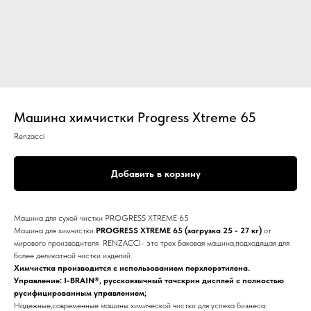
Машина химчистки Progress Xtreme 65
Renzacci
Добавить в корзину
Машина для сухой чистки PROGRESS XTREME 65
Машина для химчистки
PROGRESS XTREME 65 (загрузка 25 - 27 кг)
от
мирового производителя RENZACCI- это трех баковая машина,подходящая для
более деликатной чистки изделий.
Химчистка производится с использованием перхлорэтилена.
Управление: I-BRAIN®, русскоязычный тачскрин дисплей с полностью
русифицированным управлением;
Надежные,современные машины химической чистки для успеха бизнеса: