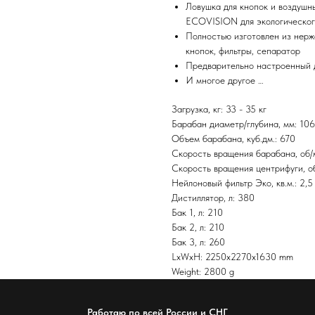
Ловушка для кнопок и воздуш
ECOVISION для экологическог
Полностью изготовлен из нерж
кнопок, фильтры, сепаратор
Предварительно настроенный д
И многое другое …
Загрузка, кг: 33 - 35 кг
Барабан диаметр/глубина, мм: 10
Объем барабана, куб.дм.: 670
Скорость вращения барабана, об/
Скорость вращения центрифуги, о
Нейлоновый фильтр Эко, кв.м.: 2,5
Дистиллятор, л: 380
Бак 1, л: 210
Бак 2, л: 210
Бак 3, л: 260
LxWxH: 2250x2270x1630 mm
Weight: 2800 g
Работаю по всей России и СНГ