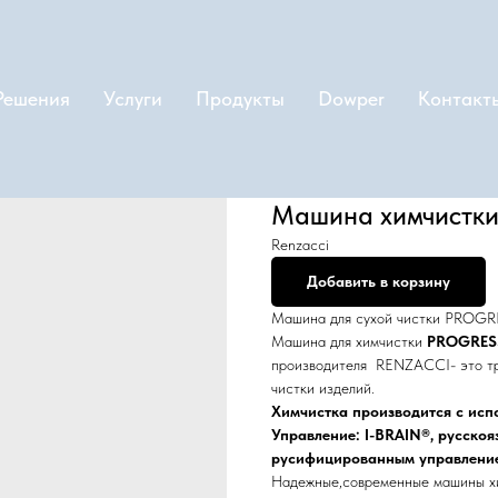
Решения
Услуги
Продукты
Dowper
Контакт
Машина химчистки 
Renzacci
Добавить в корзину
Машина для сухой чистки PROG
Машина для химчистки
PROGRESS 
производителя RENZACCI- это тр
чистки изделий.
Химчистка производится с исп
Управление: I-BRAIN®, русско
русифицированным управлени
Надежные,современные машины хи