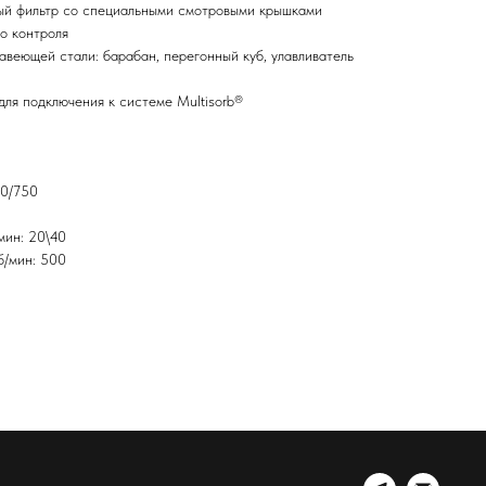
ный фильтр со специальными смотровыми крышками
о контроля
авеющей стали: барабан, перегонный куб, улавливатель
ля подключения к системе Multisorb®
60/750
мин: 20\40
б/мин: 500