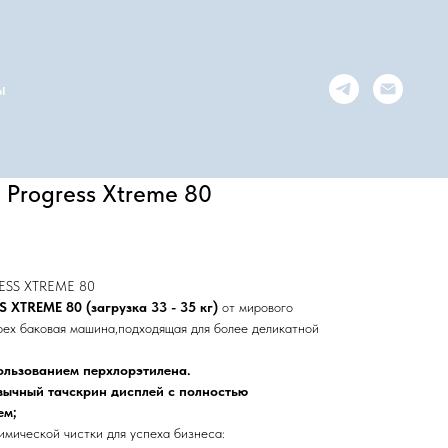
ы
Progress Xtreme 80
RESS XTREME 80
XTREME 80 (загрузка 33 - 35 кг)
от мирового
ех баковая машина,подходящая для более деликатной
ользованием перхлорэтилена.
язычный тачскрин дисплей с полностью
ем;
мической чистки для успеха бизнеса: