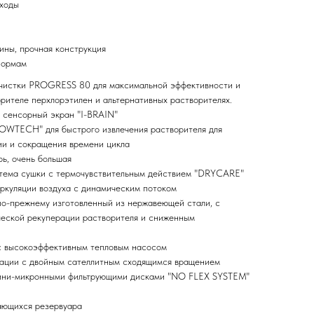
сходы
ины, прочная конструкция
нормам
 чистки PROGRESS 80 для максимальной эффективности и
рителе перхлорэтилен и альтернативных растворителях.
сенсорный экран "I-BRAIN"
LOWTECH" для быстрого извлечения растворителя для
ии и сокращения времени цикла
рь, очень большая
тема сушки с термочувствительным действием "DRYCARE"
ркуляции воздуха с динамическим потоком
о-прежнему изготовленный из нержавеющей стали, с
ческой рекуперации растворителя и сниженным
с высокоэффективным тепловым насосом
рации с двойным сателлитным сходящимся вращением
мини-микронными фильтрующими дисками "NO FLEX SYSTEM"
ающихся резервуара