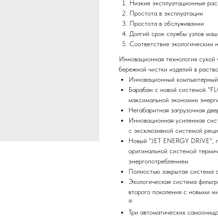
Низкие эксплуатационные ра
Простота в эксплуатации
Простота в обслуживании
Долгий срок службы узлов маш
Соответствие экологическим 
Инновационная технология сухой
бережной чистки изделий в раство
Инновационный компьютерный 
Барабан с новой системой "F
максимальной экономии энерг
Негабаритная загрузочная две
Инновационная усиленная сис
с эксклюзивной системой реци
Новый "JET ENERGY DRIVE", п
оригинальной системой терми
энергопотреблением
Полностью закрытая система 
Экологическая система фильт
второго поколения с новыми 
®
Три автоматических самоочищ