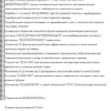
ДЕФОРМАЦИЕЙ", самые инновационные технологии производства для
максимальной бесшумности, стабильности и прочности машин
Барабан с системой "ACQUAWAVE" для оптимальной очистки, индивидуально
подобранный в зависимости от выстиранной одежды
Сверхбольшая загрузочная дверь из нержавеющей стали с технологией загрузки
"GLOBAL VISION"
Усовершенствованная технология проектирования, включающая наклонную
систему "СЕНСОРНЫХ НАПРАВЛЯЮЩИХ" и антивибрационную систему с
активными "ВСЕСЕЗОННЫМИ" подвесками
Усиленный G-фактор для еще более эффективного отжима и значительной
экономии затрат на глажку
Электронный преобразователь с передовым программным обеспечением для
повышения внимания к уходу за деликатными предметами одежды
Устройство "ECO-MIX" для программирования температуры воды для самых
деликатных и сложных циклов стирки
Возможность установки до 5 дозирующих насосов для жидкого мыла (опция)
Система "CLEAN WET" для выполнения самых современных методов стирки при
влажной уборке
Компьютер "ACQUATRON" с новой технологией "OTC" (очистка в одно касание)
Подключение 400В/3NAC/50Гц.
Страна происхождения: Итлия