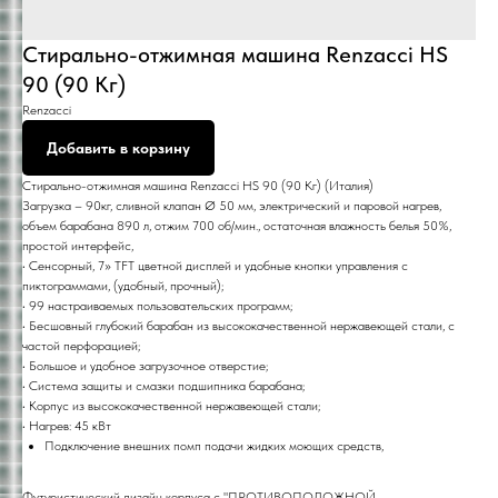
Стирально-отжимная машина Renzacci HS
90 (90 Кг)
Renzacci
Добавить в корзину
Стирально-отжимная машина Renzacci HS 90 (90 Кг) (Италия)
Загрузка – 90кг, сливной клапан Ø 50 мм, электрический и паровой нагрев,
объем барабана 890 л, отжим 700 об/мин., остаточная влажность белья 50%,
простой интерфейс,
• Сенсорный, 7» TFT цветной дисплей и удобные кнопки управления с
пиктограммами, (удобный, прочный);
• 99 настраиваемых пользовательских программ;
• Бесшовный глубокий барабан из высококачественной нержавеющей стали, с
частой перфорацией;
• Большое и удобное загрузочное отверстие;
• Система защиты и смазки подшипника барабана;
• Корпус из высококачественной нержавеющей стали;
• Нагрев: 45 кВт
Подключение внешних помп подачи жидких моющих средств,
Футуристический дизайн корпуса с "ПРОТИВОПОЛОЖНОЙ