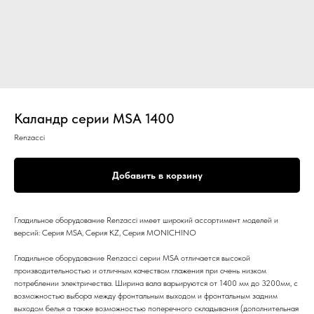
Каландр серии MSA 1400
Renzacci
Добавить в корзину
Гладильное оборудование Renzacci имеет широкий ассортимент моделей и
версий: Серия MSA, Серия KZ, Серия MONICHINO
Гладильное оборудование Renzacci серии MSA отличается высокой
производительностью и отличным качеством глажения при очень низком
потреблении электричества. Ширина вала варьируются от 1400 мм до 3200мм, с
возможностью выбора между фронтальным выходом и фронтальным задним
выходом белья а также возможностью поперечного складывания (дополнительная