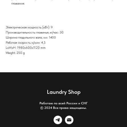
глажения.
Электрическая мощность (кВт): 9
Производительность глаженья, кг/час: 30
Ширина гладильного вала, мм: 1400
Рабочая скорость м/мин: 4,5
LxWxH: 1980x600x1120 mm
Weight: 250 g
Laundry Shop
Работаю по всей России и СНГ
© 2024 Все права защищены.