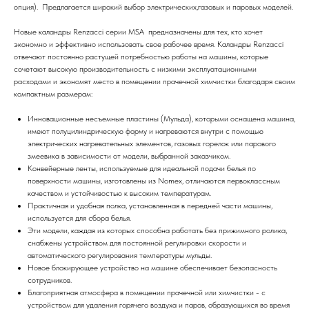
опция). Предлагается широкий выбор электрических,газовых и паровых моделей.
Новые каландры Renzacci серии MSA предназначены для тех, кто хочет
экономно и эффективно использовать свое рабочее время. Каландры Renzacci
отвечают постоянно растущей потребностью работы на машины, которые
сочетают высокую производительность с низкими эксплуатационными
расходами и экономят место в помещении прачечной химчистки благодаря своим
компактным размерам:
Инновационные несъемные пластины (Мульда), которыми оснащена машина,
имеют полуцилиндрическую форму и нагреваются внутри с помощью
электрических нагревательных элементов, газовых горелок или парового
змеевика в зависимости от модели, выбранной заказчиком.
Конвейерные ленты, используемые для идеальной подачи белья по
поверхности машины, изготовлены из Nomex, отличаются первоклассным
качеством и устойчивостью к высоким температурам.
Практичная и удобная полка, установленная в передней части машины,
используется для сбора белья.
Эти модели, каждая из которых способна работать без прижимного ролика,
снабжены устройством для постоянной регулировки скорости и
автоматического регулирования температуры мульды.
Новое блокирующее устройство на машине обеспечивает безопасность
сотрудников.
Благоприятная атмосфера в помещении прачечной или химчистки - с
устройством для удаления горячего воздуха и паров, образующихся во время