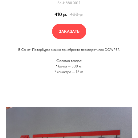
SKU: 888.001.1
410
р.
430
р.
ЗАКАЗАТЬ
В Санкт-Петербурге можно приобрести перхлорэтилен DOWPER.
Фасовка товара:
* бочка — 330 кг;
* канистра — 15 кг.